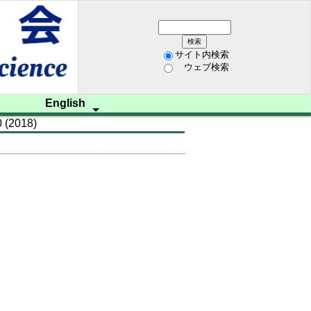
サイト内検索
ウェブ検索
English
 (2018)
ム開催
学会資料
レター
歩み
研究
招聘
on
 us