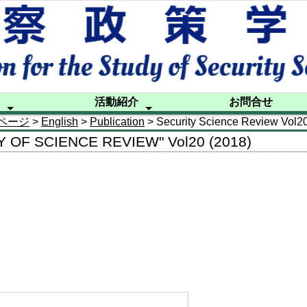
活動紹介
お問合せ
ページ
>
English
>
Publication
> Security Science Review Vol20
ル
シンポジウム
研究部会活動
出版活動
国際交流
後援活動等
フォーラ
警察政策
警察政策
ニュース
20年の
特別調査
海外講師
Publicati
Contact
TY OF SCIENCE REVIEW" Vol20 (2018)