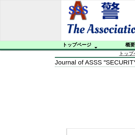
トップページ
概要
トップ
会員への案内
プライバシーポリシー
サイトマップ
プロフィー
設立趣意書
規約
入会申込み
Journal of ASSS "SECURI