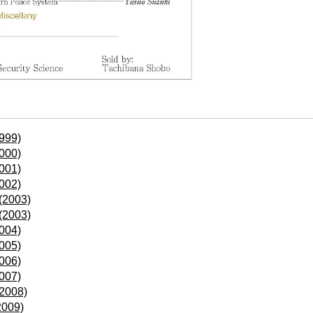
999)
000)
001)
002)
(2003)
(2003)
004)
005)
006)
007)
(2008)
2009)